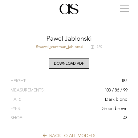
Pawel Jablonski
@pawel_stuntman_jablonski
759
DOWNLOAD PDF
HEIGHT:
185
MEASUREMENTS:
103 / 86 / 99
HAIR:
Dark blond
EYES:
Green brown
SHOE:
43
BACK TO ALL MODELS