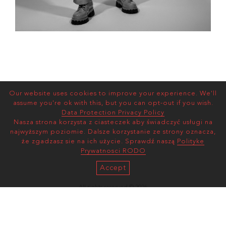
Our website uses cookies to improve your experience. We'll
assume you're ok with this, but you can opt-out if you wish.
Data Protection Privacy Policy
Nasza strona korzysta z ciasteczek aby świadczyć usługi na
najwyższym poziomie. Dalsze korzystanie ze strony oznacza,
że zgadzasz sie na ich użycie. Sprawdź naszą
Polityke
Prywatnosci RODO
Accept
All rights reserved © 2026
AS MANAGEMENT
Terms and Conditions |
Privacy Policy
mediaslide model agency software