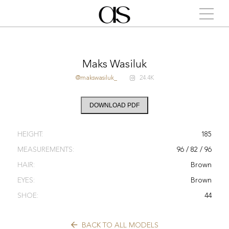
Maks Wasiluk
@makswasiluk_
24.4K
DOWNLOAD PDF
HEIGHT:
185
MEASUREMENTS:
96 / 82 / 96
HAIR:
Brown
EYES:
Brown
SHOE:
44
BACK TO ALL MODELS