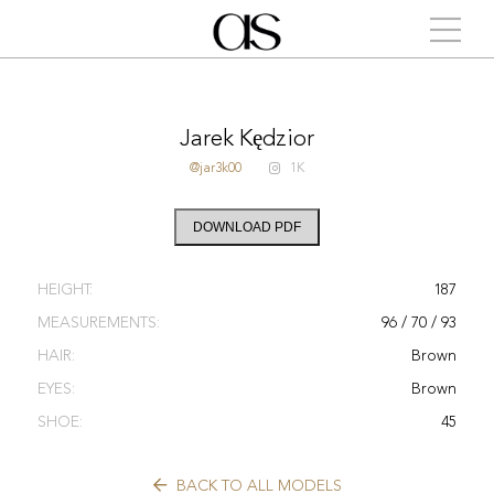
Jarek Kędzior
@jar3k00
1K
DOWNLOAD PDF
HEIGHT:
187
MEASUREMENTS:
96 / 70 / 93
HAIR:
Brown
EYES:
Brown
SHOE:
45
BACK TO ALL MODELS