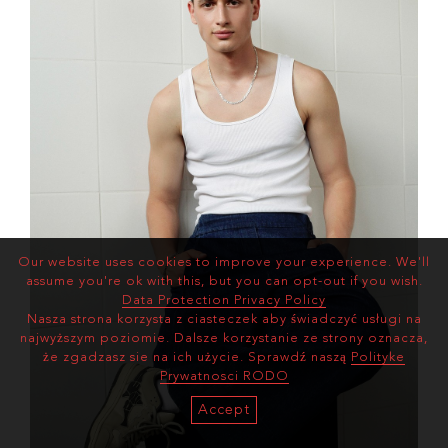
Our website uses cookies to improve your experience. We'll
assume you're ok with this, but you can opt-out if you wish.
Data Protection Privacy Policy
Nasza strona korzysta z ciasteczek aby świadczyć usługi na
najwyższym poziomie. Dalsze korzystanie ze strony oznacza,
że zgadzasz sie na ich użycie. Sprawdź naszą
Polityke
Prywatnosci RODO
Accept