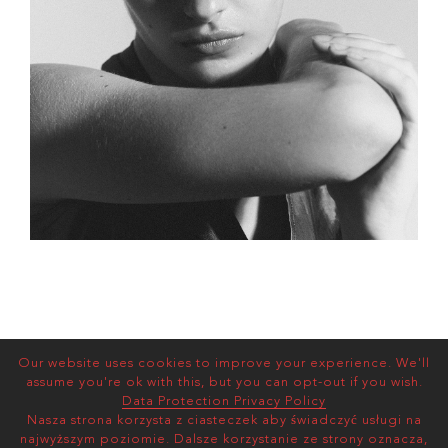
Our website uses cookies to improve your experience. We'll
assume you're ok with this, but you can opt-out if you wish.
Data Protection Privacy Policy
Nasza strona korzysta z ciasteczek aby świadczyć usługi na
najwyższym poziomie. Dalsze korzystanie ze strony oznacza,