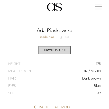
Ada Piaskowska
@ada.pias
305
DOWNLOAD PDF
HEIGHT:
175
MEASUREMENTS:
87 / 62 / 88
HAIR:
Dark brown
EYES:
Blue
SHOE:
39
BACK TO ALL MODELS